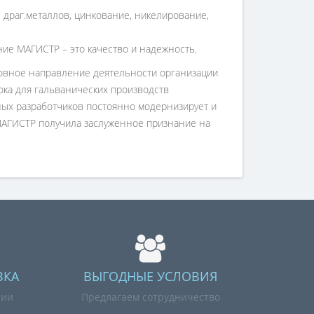
 драг.металлов, цинкование, никелирование,
е МАГИСТР – это качество и надежность.
новное направление деятельности организации
ка для гальванических производств
тных разработчиков постоянно модернизирует и
МАГИСТР получила заслуженное признание на
ВКА
ВЫГОДНЫЕ УСЛОВИЯ
нии
Предлагаем сотрудничество