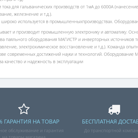
тока для гальванических производств от 1мА до 6000А (нанесение
ание, железнение и т.д.).
широко используется в промышленныхпроизводствах. Оборудовани
тывает и производит промышленную электронику и автоматику. Ос
ва паяльного оборудования МАГИСТР и инверторных источников то
авление, электрохимическое восстановление и т.д.). Команда опы
нове современных достижений науки и технологий. Оборудование 
а качество и надежность в эксплуатации
% ГАРАНТИЯ НА ТОВАР
БЕСПЛАТНАЯ ДОСТА
ное обслуживание и гарантия
До транспортной компа
на товары магазина