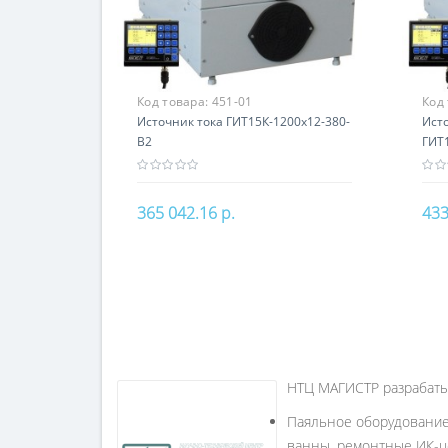
Код товара:
451-01
Код
Источник тока ГИТ15К-1200х12-380-
Ист
В2
ГИТ
365 042.16 р.
433
В корзину
НТЦ МАГИСТР разрабаты
Паяльное оборудование
ванны, ремонтные ИК-це