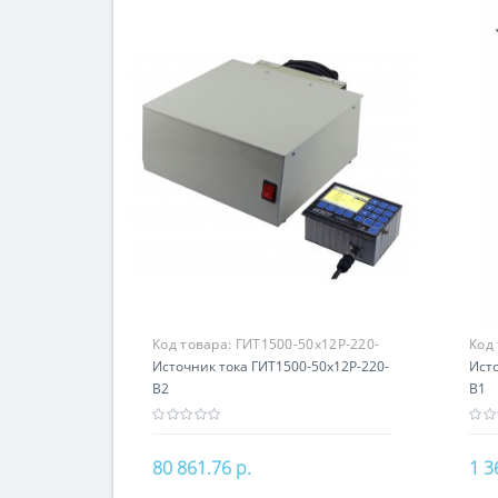
Код товара:
ГИТ1500-50х12Р-220-
Код
В2
Источник тока ГИТ1500-50х12Р-220-
Исто
В2
В1
80 861.76 р.
1 3