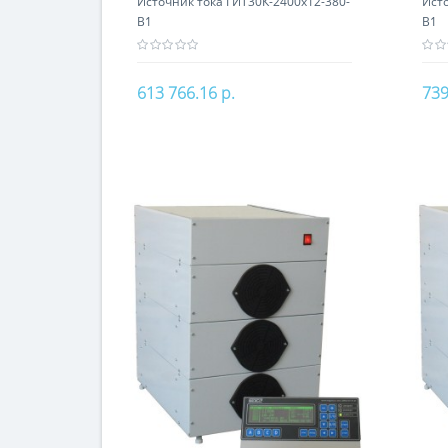
Источник тока ГИТ30К-2400х12-380-
Исто
В1
В1
613 766.16 р.
739
В корзину