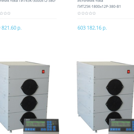
чник тока ГИТ45К-3000х12-380-
Источник тока
ГИТ25К-1800х12Р-380-В1
 821.60 р.
603 182.16 р.
В корзину
В корзину