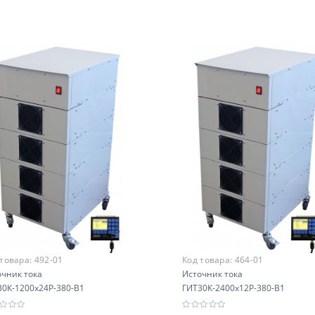
В корзину
В корзину
 товара:
492-01
Код товара:
464-01
очник тока
Источник тока
30К-1200х24Р-380-В1
ГИТ30К-2400х12Р-380-В1