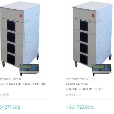
 товара:
469-01
Код товара:
470-01
чник тока ГИТ80К-6000х12-380-
Источник тока
ГИТ80К-6000х12Р-380-В1
64 277.60 р.
1 861 725.60 р.