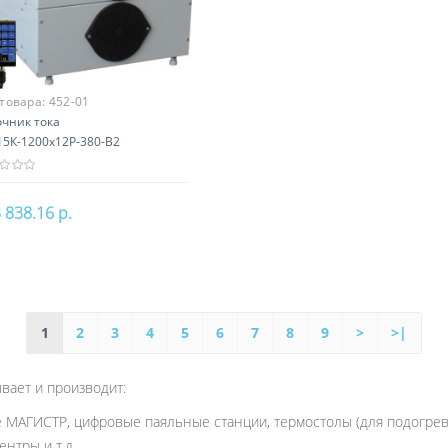
 товара:
452-01
очник тока
15К-1200х12Р-380-В2
 838.16 р.
В корзину
1
2
3
4
5
6
7
8
9
>
>|
вает и производит:
 МАГИСТР, цифровые паяльные станции, термостолы (для подогрев
нтры и т.д.