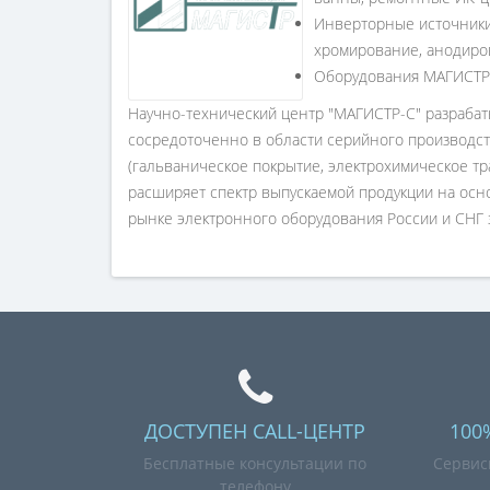
Инверторные источники 
хромирование, анодиров
Оборудования МАГИСТР 
Научно-технический центр "МАГИСТР-С" разраба
сосредоточенно в области серийного производст
(гальваническое покрытие, электрохимическое тр
расширяет спектр выпускаемой продукции на ос
рынке электронного оборудования России и СНГ з
ДОСТУПЕН CALL-ЦЕНТР
100
Бесплатные консультации по
Сервис
телефону