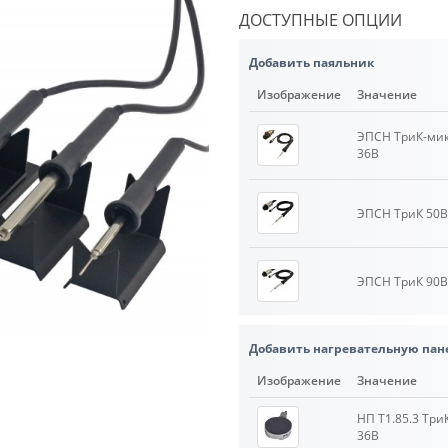
ДОСТУПНЫЕ ОПЦИИ
Добавить паяльник
Изображение
Значение
ЭПСН ТриК-мик
36В
ЭПСН ТриК 50В
ЭПСН ТриК 90В
Добавить нагревательную пан
Изображение
Значение
НП Т1.85.3 Три
36В