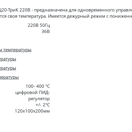
Ц20-ТриК 220В - предназначена для одновременного управл
тся своя температура. Имеется дежурный режим с понижен
220В 50Гц
36В
м температуры
ературы
ературы
пературы
100- 400 °С
цифровой ПИД-
регулятор
+/- 2°С
120х100х200мм