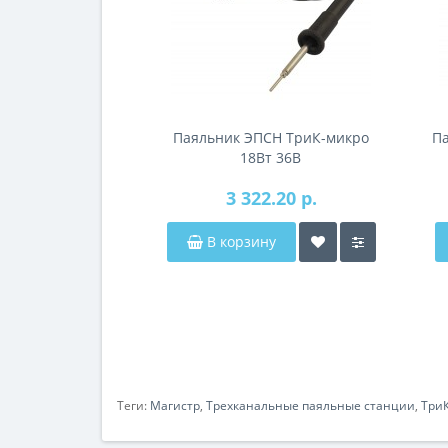
Паяльник ЭПСН ТриК-микро
П
18Вт 36В
3 322.20 р.
В корзину
Теги:
Магистр
,
Трехканальные паяльные станции
,
Три