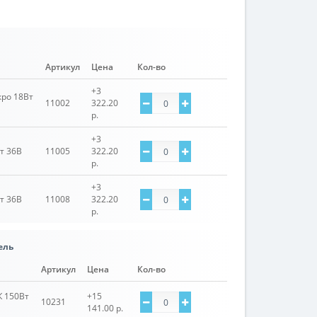
Артикул
Цена
Кол-во
+3
ро 18Вт
11002
322.20
р.
+3
т 36В
11005
322.20
р.
+3
т 36В
11008
322.20
р.
ель
Артикул
Цена
Кол-во
К 150Вт
+15
10231
141.00 р.