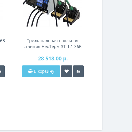
36В
Трехканальная паяльная
Трехканальн
станция НеоТерм-3Т-1.1 36В
станция Магис
М 
28 518.00 р.
26 166
В корзину
В корзин